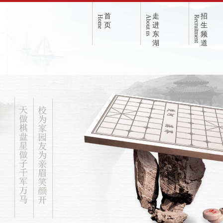
首
走
招
Home
About us
Recruitment
页
进
生
东
频
湖
道