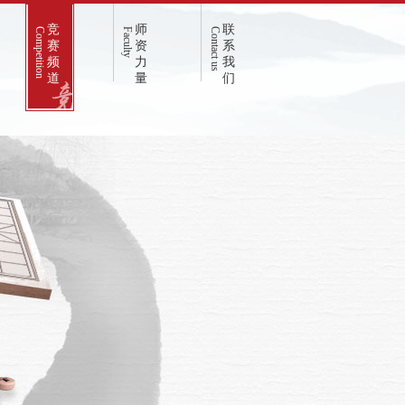
竞
师
联
Competition
Faculty
Contact us
赛
资
系
频
力
我
道
量
们